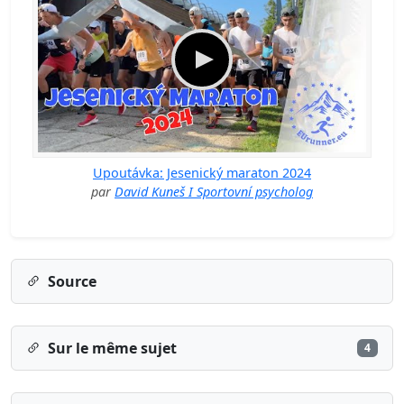
Upoutávka: Jesenický maraton 2024
par
David Kuneš I Sportovní psycholog
Source
Sur le même sujet
4