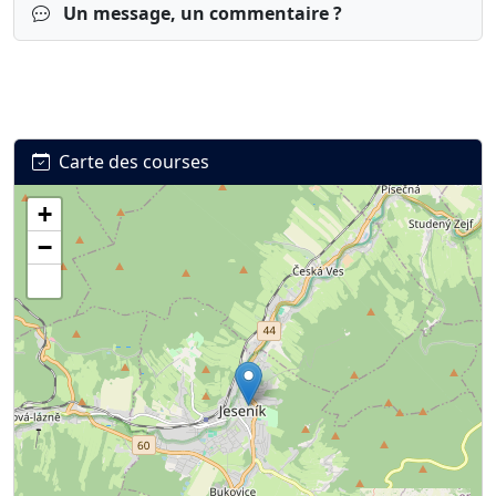
Un message, un commentaire ?
Carte des courses
+
Connexion
S’inscrire
mot de passe oublié ?
−