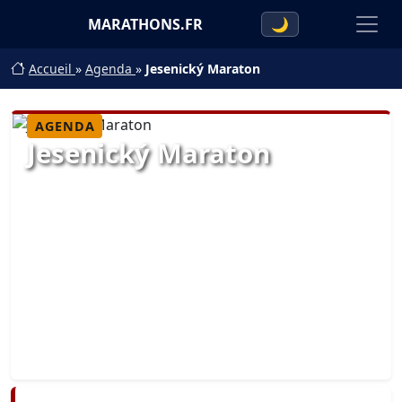
MARATHONS.FR
🌙
Accueil
»
Agenda
»
Jesenický Maraton
AGENDA
Jesenický Maraton