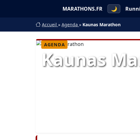
MARATHONS.FR
🌙
Runn
Accueil
»
Agenda
»
Kaunas Marathon
AGENDA
Kaunas Ma