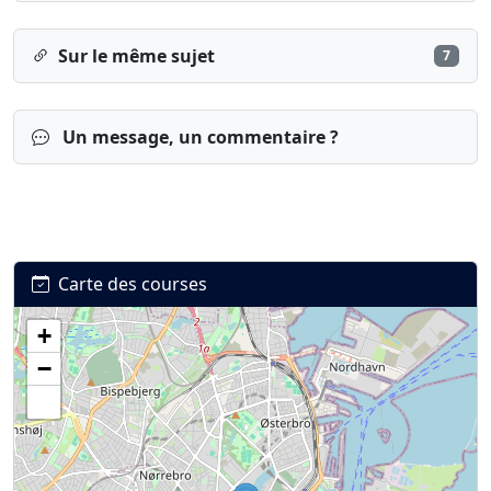
Sur le même sujet
7
Un message, un commentaire ?
Carte des courses
+
Connexion
S’inscrire
mot de passe oublié ?
−