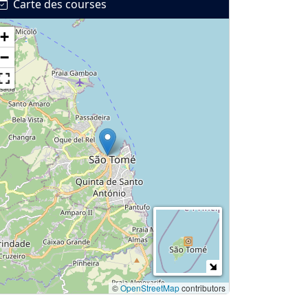
Carte des courses
+
−
©
OpenStreetMap
contributors