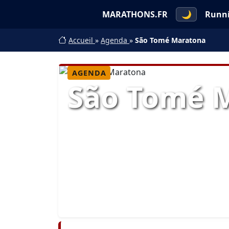
MARATHONS.FR
🌙
Runn
Accueil
»
Agenda
»
São Tomé Maratona
AGENDA
São Tomé 