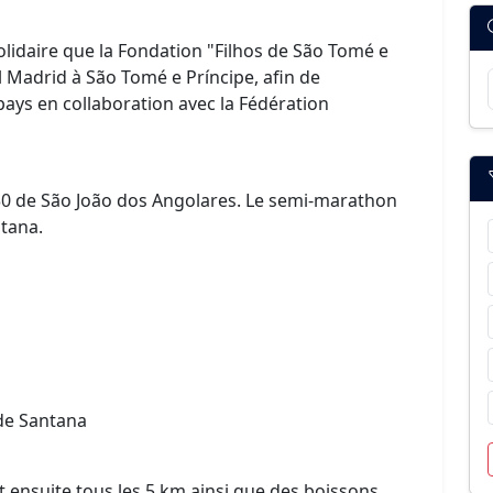
lidaire que la Fondation "Filhos de São Tomé e
l Madrid à São Tomé e Príncipe, afin de
pays en collaboration avec la Fédération
0 de São João dos Angolares. Le semi-marathon
ntana.
de Santana
et ensuite tous les 5 km ainsi que des boissons