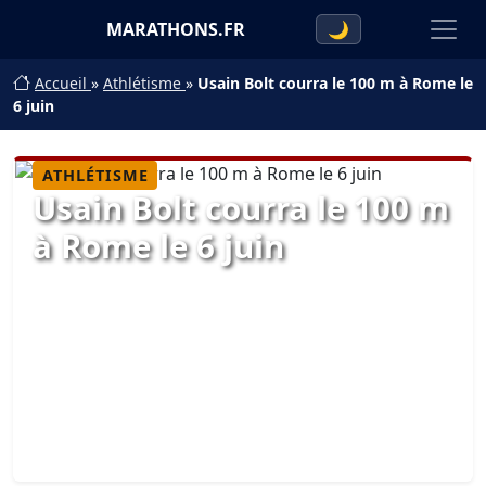
MARATHONS.FR
🌙
Accueil
»
Athlétisme
»
Usain Bolt courra le 100 m à Rome le
6 juin
ATHLÉTISME
Usain Bolt courra le 100 m
à Rome le 6 juin