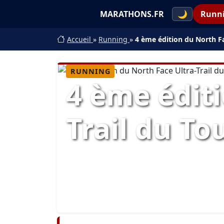
MARATHONS.FR
🌙
Runn
Accueil
»
Running
»
4 ème édition du North Fa
RUNNING
4 ème éditi
Trail du T