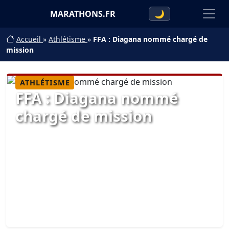
MARATHONS.FR
🌙
Accueil
»
Athlétisme
»
FFA : Diagana nommé chargé de
mission
ATHLÉTISME
FFA : Diagana nommé
chargé de mission