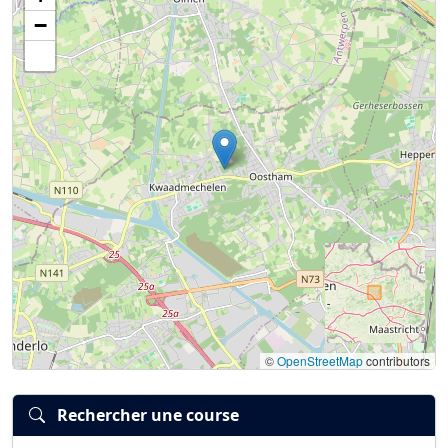
Connexion
S’inscrire
mot de passe oublié ?
−
©
OpenStreetMap
contributors
Rechercher une course