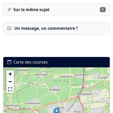
Sur le même sujet
1
Un message, un commentaire ?
Carte des courses
+
Connexion
S’inscrire
mot de passe oublié ?
−
Affiche du Bréal-Marathon Landau 2024