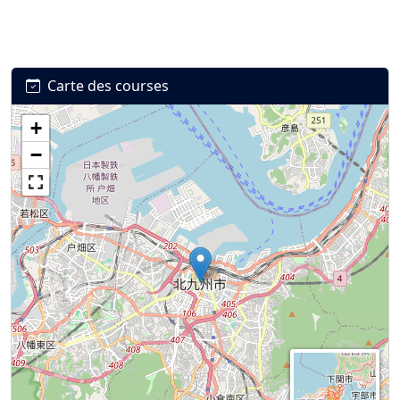
Carte des courses
+
Connexion
S’inscrire
mot de passe oublié ?
−