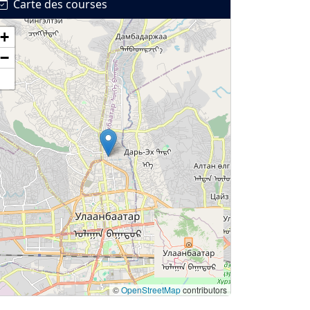
Carte des courses
+
−
©
OpenStreetMap
contributors