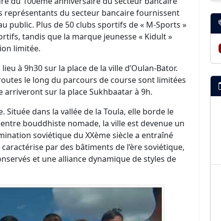
dre du 100ème anniversaire du secteur bancaire
s représentants du secteur bancaire fournissent
au public. Plus de 50 clubs sportifs de « M-Sports »
ortifs, tandis que la marque jeunesse « Kidult »
on limitée.
eu à 9h30 sur la place de la ville d’Oulan-Bator.
 routes le long du parcours de course sont limitées
se arriveront sur la place Sukhbaatar à 9h.
 Située dans la vallée de la Toula, elle borde le
centre bouddhiste nomade, la ville est devenue un
mination soviétique du XXème siècle a entraîné
 caractérise par des bâtiments de l’ère soviétique,
servés et une alliance dynamique de styles de