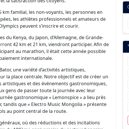
 et la satisfaction des citoyens.
1,5 km familial, les non-voyants, les personnes en
apées, les athlètes professionnels et amateurs de
Olympics peuvent s’inscrire et courir.
bres du Kenya, du Japon, d’Allemagne, de Grande-
rront 42 km et 21 km, viendront participer. Afin de
ticipant au marathon, il était cette année possible
 paiement internationale.
tor, une variété d’activités artistiques,
ur la place centrale. Notre objectif est de créer un
 artistiques et des événements gastronomiques,
ux gens de passer toute la journée avec leur
journée gastronomique « Lemonspice » a lieu près
r, tandis que « Electro Music Mongolia » présente
s au point central de la route.
généraux, où des réductions et des incitations