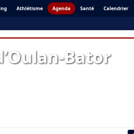
ing
Athlétisme
Agenda
Santé
Calendrier
’Oulan-Bator