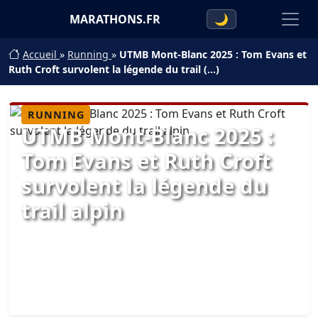
MARATHONS.FR
🌙
Accueil
»
Running
»
UTMB Mont-Blanc 2025 : Tom Evans et
Ruth Croft survolent la légende du trail (…)
RUNNING
UTMB Mont-Blanc 2025 :
Tom Evans et Ruth Croft
survolent la légende du
trail alpin