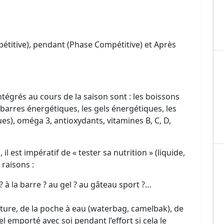
étitive), pendant (Phase Compétitive) et Après
égrés au cours de la saison sont : les boissons
s barres énergétiques, les gels énergétiques, les
es), oméga 3, antioxydants, vitamines B, C, D,
 est impératif de « tester sa nutrition » (liquide,
 raisons :
 à la barre ? au gel ? au gâteau sport ?…
inture, de la poche à eau (waterbag, camelbak), de
 emporté avec soi pendant l’effort si cela le