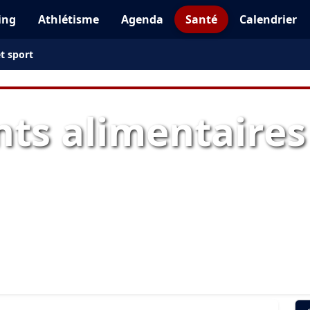
ing
Athlétisme
Agenda
Santé
Calendrier
t sport
s alimentaires 