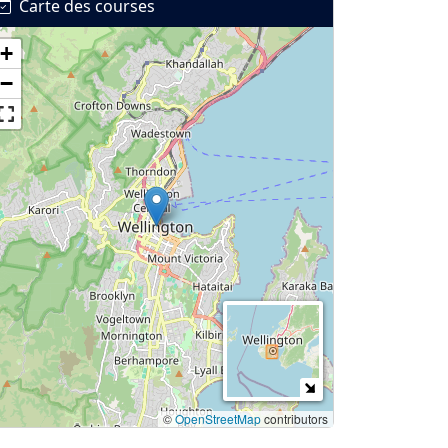
Carte des courses
+
−
©
OpenStreetMap
contributors