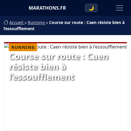
MARATHONS.FR
🌙
Accueil
»
Running
»
Course sur route : Caen résiste bien à
l’essoufflement
RUNNING
Course sur route : Caen
résiste bien à
l’essoufflement