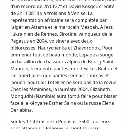
d’un record de 2h13’27’’ et David Kosgei, crédité
de 2h11’08’’ il y a trois ans à Venise. La
représentation africaine sera complétée par
l’algérien Attama et le marocain Mesbah. A l’est,
l’ukrainien de Rennes, Sirotine, vainqueur de la
Pegasus en 2004, voisinera avec deux
biélorusses, Haurychenka et Zhavoronok. Pour
emmener tout ce beau monde, Lepape a songé
au bataillon de chasseurs alpins de Bourg-Saint-
Maurice, fréquenté par les mondevillais Boiton et
Derobert ainsi que par les rennais Thomas et
Jaouen. Seul Loïc Letellier ne sera pas de la revue.
Chez les féminines, la lauréate 2004, Elizabeth
Mongudhi (Namibie) aura fort à faire pour bisser
face à la kényane Esther Saina ou la russe Elena
Deriabina.
Sur les 17,4 kms de la Pegasus, 3500 coureurs
sont attendus à Bénouville. Dont la russe