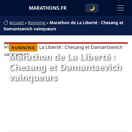
MARATHONS.FR
🌙
Accueil
»
Running
»
Marathon de La Liberté : Chesang et
Damantsevich vainqueurs
RUNNING
Marathon de La Liberté :
Chesang et Damantsevich
vainqueurs