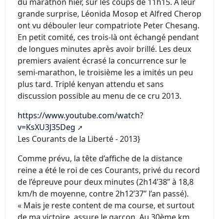
du marathon hier, sur les coups de 11h15. A leur
grande surprise, Léonida Mosop et Alfred Cherop
ont vu débouler leur compatriote Peter Chesang.
En petit comité, ces trois-là ont échangé pendant
de longues minutes après avoir brillé. Les deux
premiers avaient écrasé la concurrence sur le
semi-marathon, le troisième les a imités un peu
plus tard. Triplé kenyan attendu et sans
discussion possible au menu de ce cru 2013.
https://www.youtube.com/watch?
v=KsXU3J35Deg
Les Courants de la Liberté - 2013}
Comme prévu, la tête d’affiche de la distance
reine a été le roi de ces Courants, privé du record
de l’épreuve pour deux minutes (2h14’38’’ à 18,8
km/h de moyenne, contre 2h12’37’’ l’an passé).
« Mais je reste content de ma course, et surtout
de ma victoire, assure le garçon. Au 30ème km,