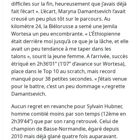
difficiles sur la fin, heureusement que j’avais déjà
fait l’écart ». L’écart, Maryna Damantsevich l’avait
creusé un peu plus tôt sur le parcours. Au
kilomètre 24, la Biélorusse a semé une Jemila
Wortesa un peu encombrante. « L’Éthiopienne
était derrière moi jusqu’à ce que je la lâche, et elle
avait un peu tendance à me taper dans les
talons », sourit la jeune femme. A l’arrivée, succès
étriqué en 2h36’01’’ (1’07’’ d’avance sur Wortesa),
place dans le Top 10 au scratch, mais record
manqué pour 38 petites secondes. « J’étais venue
pour le battre, c’est un peu dommage »,regrette
Damantsevich.
Aucun regret en revanche pour Sylvain Hubner,
homme comblé moins par son temps (12ème en
2h39’44’’) que par son rang retrouvé. Celui de
champion de Basse-Normandie, égaré depuis
2010 mais déjà glané quatre fois auparavant.