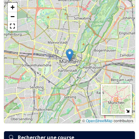
+
Connexion
S’inscrire
mot de passe oublié ?
−
©
OpenStreetMap
contributors
Rechercher une course