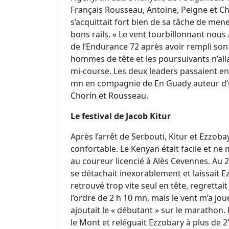
Français Rousseau, Antoine, Peigne et C
s’acquittait fort bien de sa tâche de mene
bons rails. « Le vent tourbillonnant nous a
de l’Endurance 72 après avoir rempli son 
hommes de tête et les poursuivants n’allai
mi-course. Les deux leaders passaient en
mn en compagnie de En Guady auteur d’u
Chorin et Rousseau.
Le festival de Jacob Kitur
Après l’arrêt de Serbouti, Kitur et Ezzob
confortable. Le Kenyan était facile et ne
au coureur licencié à Alès Cevennes. Au
se détachait inexorablement et laissait Ez
retrouvé trop vite seul en tête, regrettai
l’ordre de 2 h 10 mn, mais le vent m’a jo
ajoutait le « débutant » sur le marathon. 
le Mont et reléguait Ezzobary à plus de 2’ 