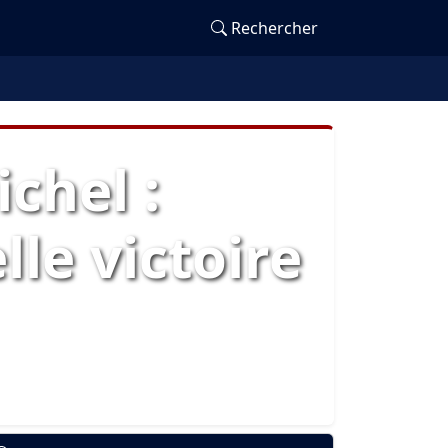
Rechercher
chel :
lle victoire