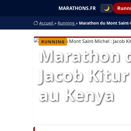
MARATHONS.FR
🌙
Runn
Accueil
»
Running
»
Marathon du Mont Saint-Mi
RUNNING
Marathon d
Jacob Kitur
au Kenya