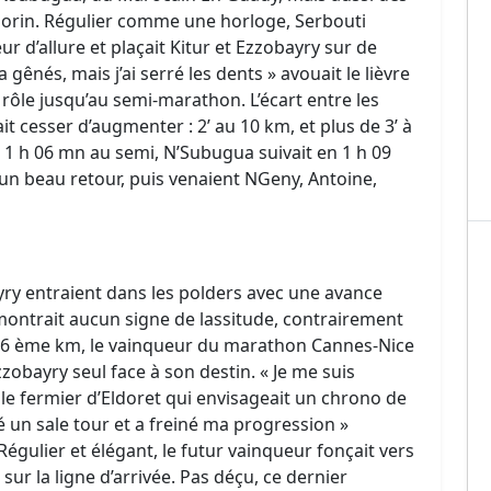
horin. Régulier comme une horloge, Serbouti
ur d’allure et plaçait Kitur et Ezzobayry sur de
 gênés, mais j’ai serré les dents » avouait le lièvre
rôle jusqu’au semi-marathon. L’écart entre les
t cesser d’augmenter : 2’ au 10 km, et plus de 3’ à
 1 h 06 mn au semi, N’Subugua suivait en 1 h 09
n beau retour, puis venaient NGeny, Antoine,
ayry entraient dans les polders avec une avance
 montrait aucun signe de lassitude, contrairement
 26 ème km, le vainqueur du marathon Cannes-Nice
zobayry seul face à son destin. « Je me suis
t le fermier d’Eldoret qui envisageait un chrono de
ué un sale tour et a freiné ma progression »
Régulier et élégant, le futur vainqueur fonçait vers
sur la ligne d’arrivée. Pas déçu, ce dernier