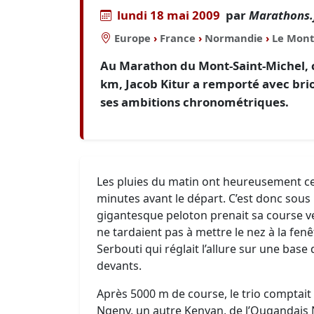
lundi 18 mai 2009
par
Marathons.
Europe
›
France
›
Normandie
›
Le Mont
Au Marathon du Mont-Saint-Michel, 
km, Jacob Kitur a remporté avec brio
ses ambitions chronométriques.
Les pluies du matin ont heureusement c
minutes avant le départ. C’est donc sous l
gigantesque peloton prenait sa course ver
ne tardaient pas à mettre le nez à la fe
Serbouti qui réglait l’allure sur une base 
devants.
Après 5000 m de course, le trio compta
Ngeny, un autre Kenyan, de l’Ougandais