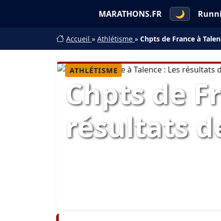
MARATHONS.FR
🌙
Runn
Accueil
»
Athlétisme
»
Chpts de France à Talenc
ATHLÉTISME
Chpts de Fr
résultats d