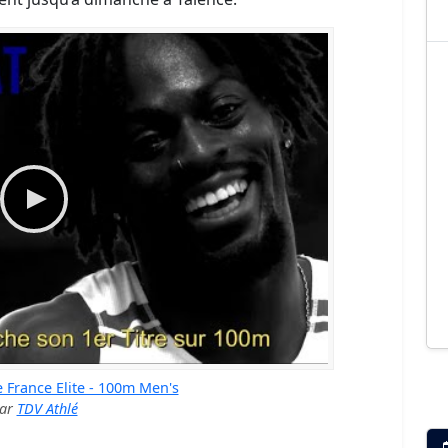
France Elite - 100m Men's
ar
TDV Athlé