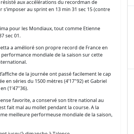
 résisté aux accélérations du recordman de
r s’imposer au sprint en 13 min 31 sec 15 (contre
minima pour les Mondiaux, tout comme Etienne
7 sec 01.
etta a amélioré son propre record de France en
e performance mondiale de la saison sur cette
ternational.
d’affiche de la journée ont passé facilement le cap
ée en séries du 1500 mètres (4’17"92) et Gabriel
en (1’47"36).
nse favorite, a conservé son titre national au
est fait mal au mollet pendant la course. A la
ième meilleure performeuse mondiale de la saison,
nt jusqu’à dimanche à Talence.