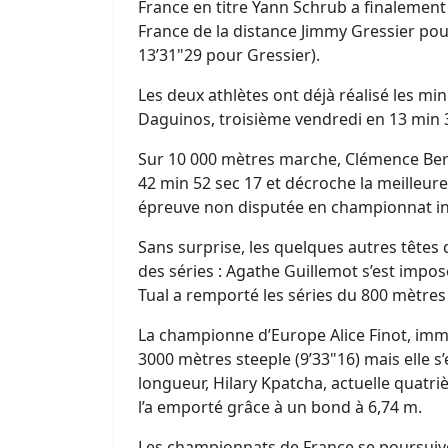
France en titre Yann Schrub a finalement
France de la distance Jimmy Gressier pou
13’31"29 pour Gressier).
Les deux athlètes ont déjà réalisé les 
Daguinos, troisième vendredi en 13 min 3
Sur 10 000 mètres marche, Clémence Ber
42 min 52 sec 17 et décroche la meilleur
épreuve non disputée en championnat in
Sans surprise, les quelques autres têtes 
des séries : Agathe Guillemot s’est impos
Tual a remporté les séries du 800 mètres 
La championne d’Europe Alice Finot, imme
3000 mètres steeple (9’33"16) mais elle s’
longueur, Hilary Kpatcha, actuelle quatr
l’a emporté grâce à un bond à 6,74 m.
Les championnats de France se poursuive