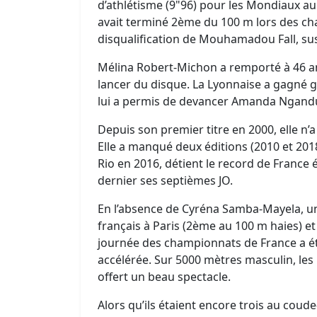
d’athlétisme (9"96) pour les Mondiaux au
avait terminé 2ème du 100 m lors des cha
disqualification de Mouhamadou Fall, s
Mélina Robert-Michon a remporté à 46 a
lancer du disque. La Lyonnaise a gagné gr
lui a permis de devancer Amanda Ngandu
Depuis son premier titre en 2000, elle n
Elle a manqué deux éditions (2010 et 20
Rio en 2016, détient le record de France ét
dernier ses septièmes JO.
En l’absence de Cyréna Samba-Mayela, un
français à Paris (2ème au 100 m haies) et
journée des championnats de France a été
accélérée. Sur 5000 mètres masculin, les m
offert un beau spectacle.
Alors qu’ils étaient encore trois au coud