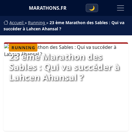
MARATHONS.FR
🌙
Accueil
»
Running
»
23 ème Marathon des Sables : Qui va
succéder à Lahcen Ahansal ?
RUNNING
23 ème Marathon des
Sables : Qui va succéder à
Lahcen Ahansal ?