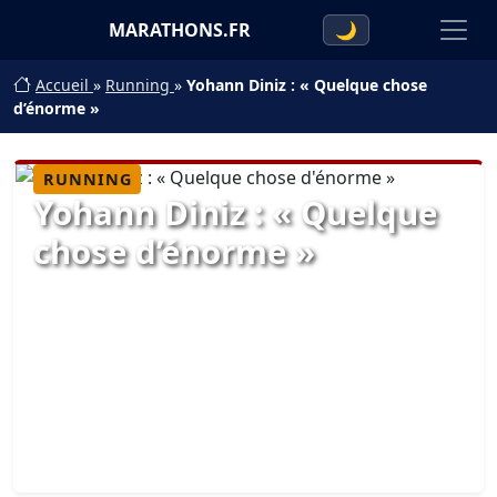
MARATHONS.FR
🌙
Accueil
»
Running
»
Yohann Diniz : « Quelque chose
d’énorme »
RUNNING
Yohann Diniz : « Quelque
chose d’énorme »