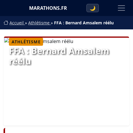
MARATHONS.FR
🌙
Accueil
»
Athlétisme
»
FFA : Bernard Amsalem réélu
ATHLÉTISME
FFA : Bernard Amsalem
réélu