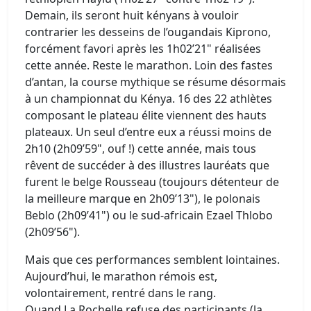
Demain, ils seront huit kényans à vouloir
contrarier les desseins de l’ougandais Kiprono,
forcément favori après les 1h02’21" réalisées
cette année. Reste le marathon. Loin des fastes
d’antan, la course mythique se résume désormais
à un championnat du Kénya. 16 des 22 athlètes
composant le plateau élite viennent des hauts
plateaux. Un seul d’entre eux a réussi moins de
2h10 (2h09’59", ouf !) cette année, mais tous
rêvent de succéder à des illustres lauréats que
furent le belge Rousseau (toujours détenteur de
la meilleure marque en 2h09’13"), le polonais
Beblo (2h09’41") ou le sud-africain Ezael Thlobo
(2h09’56").
Mais que ces performances semblent lointaines.
Aujourd’hui, le marathon rémois est,
volontairement, rentré dans le rang.
Quand La Rochelle refuse des participants (la