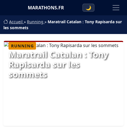
MARATHONS.FR
🌙
Accueil
»
Running
»
Maratrail Catalan : Tony Rapisarda sur
les sommets
RUNNING
Maratrail Catalan : Tony
Rapisarda sur les
sommets