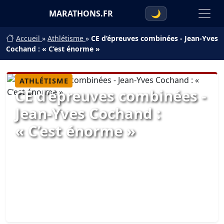
MARATHONS.FR
🌙
Accueil
»
Athlétisme
»
CE d’épreuves combinées - Jean-Yves
Cochand : « C’est énorme »
ATHLÉTISME
CE d’épreuves combinées -
Jean-Yves Cochand :
« C’est énorme »