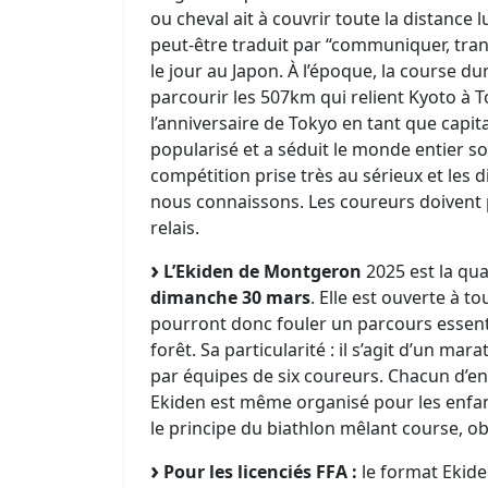
ou cheval ait à couvrir toute la distance lu
peut-être traduit par “communiquer, tran
le jour au Japon. À l’époque, la course du
parcourir les 507km qui relient Kyoto à 
l’anniversaire de Tokyo en tant que capita
popularisé et a séduit le monde entier so
compétition prise très au sérieux et les 
nous connaissons. Les coureurs doivent 
relais.
L’Ekiden de Montgeron
2025 est la qua
dimanche 30 mars
. Elle est ouverte à 
pourront donc fouler un parcours essentiel
forêt. Sa particularité : il s’agit d’un ma
par équipes de six coureurs. Chacun d’ent
Ekiden est même organisé pour les enfant
le principe du biathlon mêlant course, ob
Pour les licenciés FFA :
le format Ekide