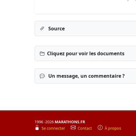
Source
Cliquez pour voir les documents
Un message, un commentaire ?
1996 -2026
MARATHONS.FR
Connexion
S’inscrire
mot de passe o
Se connecter
Contact
À propos
Ekiden de Montgeron
2025