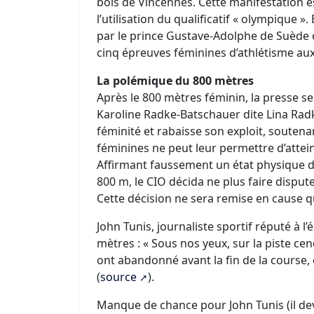
bois de Vincennes. Cette manifestation e
l’utilisation du qualificatif « olympique 
par le prince Gustave-Adolphe de Suède o
cinq épreuves féminines d’athlétisme au
La polémique du 800 mètres
Après le 800 mètres féminin, la presse s
Karoline Radke-Batschauer dite Lina Rad
féminité et rabaisse son exploit, soutena
féminines ne peut leur permettre d’attein
Affirmant faussement un état physique dé
800 m, le CIO décida ne plus faire dispu
Cette décision ne sera remise en cause q
John Tunis, journaliste sportif réputé à 
mètres : « Sous nos yeux, sur la piste c
ont abandonné avant la fin de la course, e
(
source
).
Manque de chance pour John Tunis (il deva