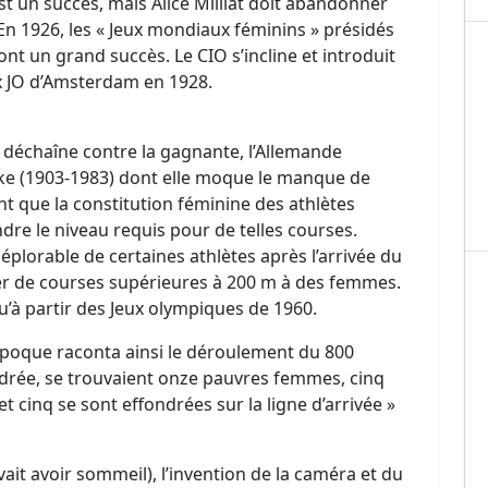
st un succès, mais Alice Milliat doit abandonner
». En 1926, les « Jeux mondiaux féminins » présidés
nt un grand succès. Le CIO s’incline et introduit
x JO d’Amsterdam en 1928.
e déchaîne contre la gagnante, l’Allemande
ke (1903-1983) dont elle moque le manque de
nt que la constitution féminine des athlètes
dre le niveau requis pour de telles courses.
plorable de certaines athlètes après l’arrivée du
ter de courses supérieures à 200 m à des femmes.
u’à partir des Jeux olympiques de 1960.
l’époque raconta ainsi le déroulement du 800
endrée, se trouvaient onze pauvres femmes, cinq
t cinq se sont effondrées sur la ligne d’arrivée »
it avoir sommeil), l’invention de la caméra et du