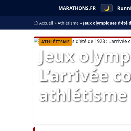
MARATHONS.FR
🌙
Runn
Accueil
»
Athlétisme
»
Jeux olympiques d’été d
ATHLÉTISME
Jeux olympi
L’arrivée 
athlétisme