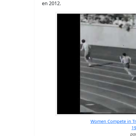
en 2012.
Women Compete in Trac
1
pa