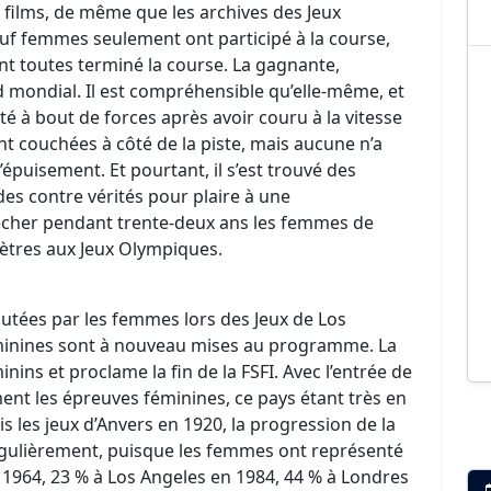
es films, de même que les archives des Jeux
f femmes seulement ont participé à la course,
ont toutes terminé la course. La gagnante,
d mondial. Il est compréhensible qu’elle-même, et
é à bout de forces après avoir couru à la vitesse
t couchées à côté de la piste, mais aucune n’a
puisement. Et pourtant, il s’est trouvé des
 des contre vérités pour plaire à une
pêcher pendant trente-deux ans les femmes de
mètres aux Jeux Olympiques.
putées par les femmes lors des Jeux de Los
éminines sont à nouveau mises au programme. La
ins et proclame la fin de la FSFI. Avec l’entrée de
ement les épreuves féminines, ce pays étant très en
 les jeux d’Anvers en 1920, la progression de la
régulièrement, puisque les femmes ont représenté
 1964, 23 % à Los Angeles en 1984, 44 % à Londres