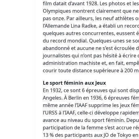
film datait d’avant 1928. Les photos et l
Olympiques montrent clairement que neu
pas onze. Par ailleurs, les neuf athlètes 
l’Allemande Lina Radke, a établi un recor
quelques autres concurrentes, eussent ét
du record mondial. Quelques-unes se son
abandonné et aucune ne s’est écroulée d’é
journalistes qui n’ont pas hésité à écrire
administration machiste et, en fait, em
courir toute distance supérieure à 200 
Le sport féminin aux Jeux
En 1932, ce sont 6 épreuves qui sont dis
Angeles. À Berlin en 1936, 6 épreuves f
même année l’IAAF supprime les jeux fémin
l’URSS à l’IAAF, celle-ci développe rapid
avance au niveau du sport féminin. Depuis
participation de la femme s’est accrue 
13 % des participants aux JO de Tokyo en