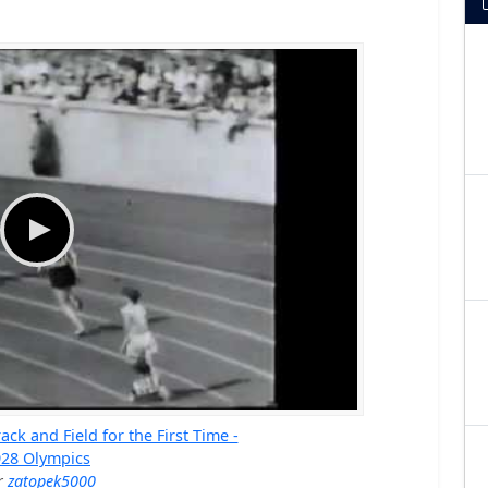
k and Field for the First Time -
928 Olympics
r
zatopek5000