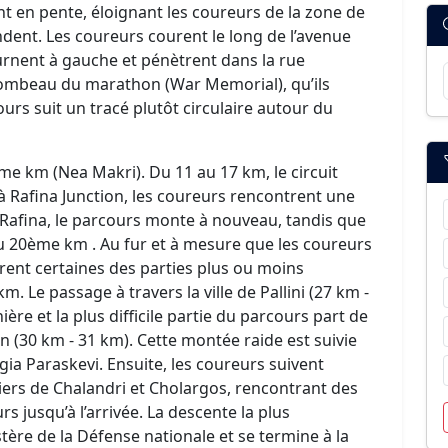
t en pente, éloignant les coureurs de la zone de
dent. Les coureurs courent le long de l’avenue
rnent à gauche et pénètrent dans la rue
ombeau du marathon (War Memorial), qu’ils
ours suit un tracé plutôt circulaire autour du
e km (Nea Makri). Du 11 au 17 km, le circuit
’à Rafina Junction, les coureurs rencontrent une
n Rafina, le parcours monte à nouveau, tandis que
u’au 20ème km . Au fur et à mesure que les coureurs
urent certaines des parties plus ou moins
Le passage à travers la ville de Pallini (27 km -
re et la plus difficile partie du parcours part de
n (30 km - 31 km). Cette montée raide est suivie
ia Paraskevi. Ensuite, les coureurs suivent
iers de Chalandri et Cholargos, rencontrant des
s jusqu’à l’arrivée. La descente la plus
stère de la Défense nationale et se termine à la