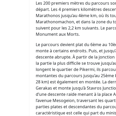
Les 200 premiers mètres du parcours son
départ. Les 4 premiers kilomètres descen
Marathonos jusqu’au 4ème km, où ils tou
Marathonomachon, et dans la zone du t
suivent pour les 2,2 km suivants. Le parc
Monument aux Morts.
Le parcours devient plat du 6ème au 10èm
monte à certains endroits. Puis, et jusqu
descente abrupte. À partir de la jonctio
la partie la plus difficile se trouve jusq
longent le quartier de Pikermi, ils parco
montantes du parcours jusqu’au 25ème km. 
28 km) est également en montée. La derniè
Gerakas et monte jusqu’à Stavros Junctio
d’une descente raide menant à la place Ag
l’avenue Mesogeion, traversant les quart
parties plates et descendantes du parcour
caractéristique est celle qui part du mini