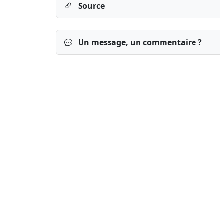
Source
Un message, un commentaire ?
Connexion
S’inscrire
mot de passe o