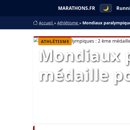
MARATHONS.FR
🌙
Runn
Accueil
»
Athlétisme
»
Mondiaux paralympiques
ATHLÉTISME
Mondiaux p
médaille po