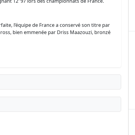
nant 12"97 lors des championnats de France.
aite, l’équipe de France a conservé son titre par
ross, bien emmenée par Driss Maazouzi, bronzé