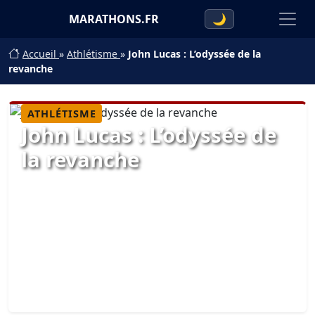
MARATHONS.FR
🌙
Accueil
»
Athlétisme
»
John Lucas : L’odyssée de la
revanche
ATHLÉTISME
John Lucas : L’odyssée de
la revanche