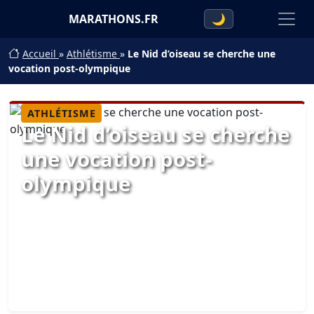
MARATHONS.FR
🌙
Accueil
»
Athlétisme
»
Le Nid d’oiseau se cherche une
vocation post-olympique
ATHLÉTISME
Le Nid d’oiseau se cherche
une vocation post-
olympique