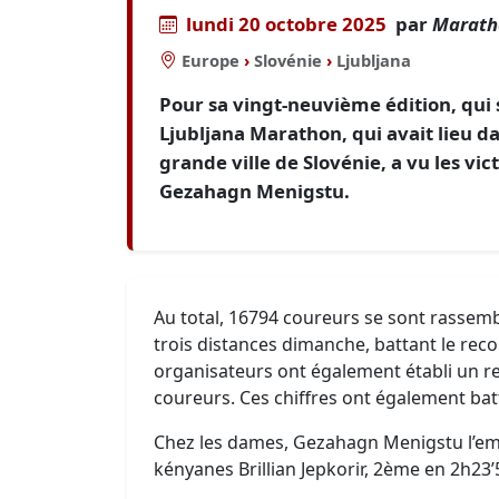
lundi 20 octobre 2025
par
Marath
Europe
›
Slovénie
›
Ljubljana
Pour sa vingt-neuvième édition, qui 
Ljubljana Marathon, qui avait lieu dan
grande ville de Slovénie, a vu les vi
Gezahagn Menigstu.
Au total, 16794 coureurs se sont rassem
trois distances dimanche, battant le recor
organisateurs ont également établi un r
coureurs. Ces chiffres ont également batt
Chez les dames, Gezahagn Menigstu l’emp
kényanes Brillian Jepkorir, 2ème en 2h23’