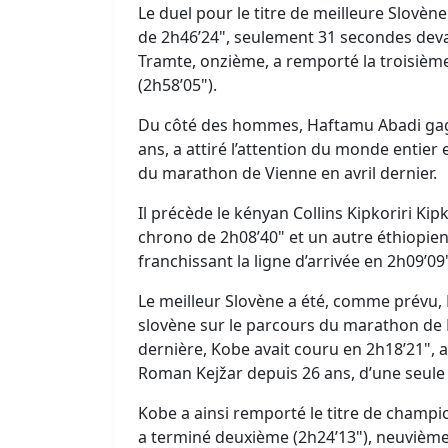
Le duel pour le titre de meilleure Slovèn
de 2h46’24", seulement 31 secondes deva
Tramte, onzième, a remporté la troisiè
(2h58’05").
Du côté des hommes, Haftamu Abadi gagn
ans, a attiré l’attention du monde entier 
du marathon de Vienne en avril dernier.
Il précède le kényan Collins Kipkoriri Ki
chrono de 2h08’40" et un autre éthiopie
franchissant la ligne d’arrivée en 2h09’09
Le meilleur Slovène a été, comme prévu,
slovène sur le parcours du marathon de L
dernière, Kobe avait couru en 2h18’21", a
Roman Kejžar depuis 26 ans, d’une seule
Kobe a ainsi remporté le titre de cham
a terminé deuxième (2h24’13"), neuvième