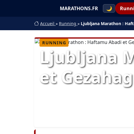
MARATHONS.FR
🌙
Runn
Accueil
»
Running
»
Ljubljana Marathon : Ha
RUNNING
Ljubljana 
et Gezahag