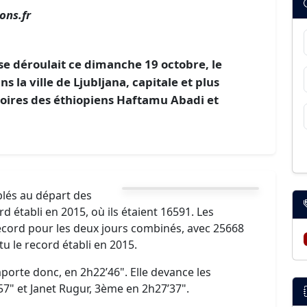
ons.fr
se déroulait ce dimanche 19 octobre, le
s la ville de Ljubljana, capitale et plus
ctoires des éthiopiens Haftamu Abadi et
blés au départ des
d établi en 2015, où ils étaient 16591. Les
ecord pour les deux jours combinés, avec 25668
u le record établi en 2015.
orte donc, en 2h22’46". Elle devance les
57" et Janet Rugur, 3ème en 2h27’37".