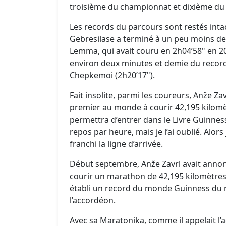
troisième du championnat et dixième du 
Les records du parcours sont restés int
Gebresilase a terminé à un peu moins d
Lemma, qui avait couru en 2h04’58" en 2
environ deux minutes et demie du record 
Chepkemoi (2h20’17").
Fait insolite, parmi les coureurs, Anže Z
premier au monde à courir 42,195 kilomèt
permettra d’entrer dans le Livre Guinness
repos par heure, mais je l’ai oublié. Alors 
franchi la ligne d’arrivée.
Début septembre, Anže Zavrl avait annonc
courir un marathon de 42,195 kilomètres en
établi un record du monde Guinness du m
l’accordéon.
Avec sa Maratonika, comme il appelait l’ac