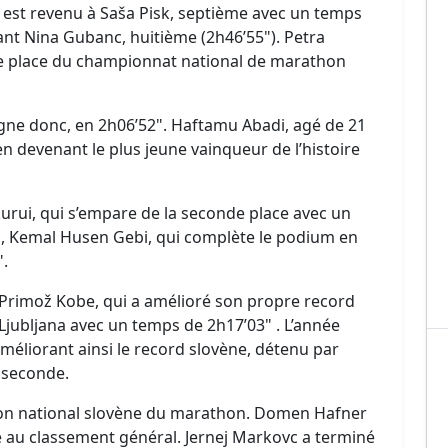
e est revenu à Saša Pisk, septième avec un temps
nt Nina Gubanc, huitième (2h46’55"). Petra
me place du championnat national de marathon
e donc, en 2h06’52". Haftamu Abadi, agé de 21
en devenant le plus jeune vainqueur de l’histoire
pkurui, qui s’empare de la seconde place avec un
n, Kemal Husen Gebi, qui complète le podium en
".
 Primož Kobe, qui a amélioré son propre record
jubljana avec un temps de 2h17’03" . L’année
méliorant ainsi le record slovène, détenu par
 seconde.
pion national slovène du marathon. Domen Hafner
 au classement général. Jernej Markovc a terminé