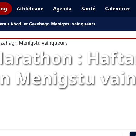
ing
Athlétisme
Agenda
Santé
Calendrier
ftamu Abadi et Gezahagn Menigstu vainqueurs
Marathon : Haft
n Menigstu vai