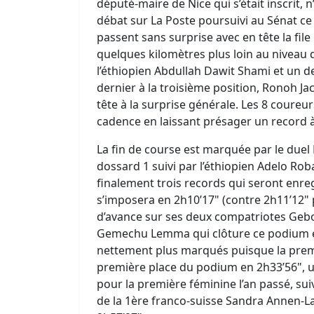
député-maire de Nice qui s’était inscrit, 
débat sur La Poste poursuivi au Sénat c
passent sans surprise avec en tête la file
quelques kilomètres plus loin au niveau 
l’éthiopien Abdullah Dawit Shami et un de
dernier à la troisième position, Ronoh J
tête à la surprise générale. Les 8 coureu
cadence en laissant présager un record à 
La fin de course est marquée par le due
dossard 1 suivi par l’éthiopien Adelo Roba
finalement trois records qui seront enreg
s’imposera en 2h10’17" (contre 2h11’12" 
d’avance sur ses deux compatriotes Gebo 
Gemechu Lemma qui clôture ce podium en 
nettement plus marqués puisque la prem
première place du podium en 2h33’56", 
pour la première féminine l’an passé, sui
de la 1ère franco-suisse Sandra Annen-La