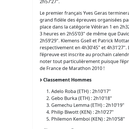
2h57’27".
Le premier français Yves Geras terminera
grand fidèle des épreuves organisées pa
place dans la catégorie Vétéran 1 en 2h3
3 heures en 2h55’03" de même que David L
2h59’29". Klemens Gsell et Patrick Mott
respectivement en 4h30’45" et 4h31’27". 
l’épreuve est inscrite au prochain calen
noter tout particulièrement puisque l’ép
de France de Marathon 2010 !
Classement Hommes
Adelo Roba (ETH) : 2h10’17"
Gebo Burka (ETH) : 2h10’18"
Gemechu Lemma (ETH) : 2h10’19"
Philip Biwott (KEN) : 2h10’27"
Philemon Kemboi (KEN) : 2h10’58"