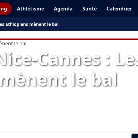
ing
Athlétisme
Agenda
Santé
Calendrier
es Ethiopiens mènent le bal
ice-Cannes : Le
 mènent le bal