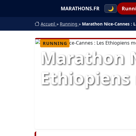
MARATHONS.FR
🌙
Runn
Accueil
»
Running
»
Marathon Nice-Cannes : L
RUNNING
Marathon N
Ethiopiens