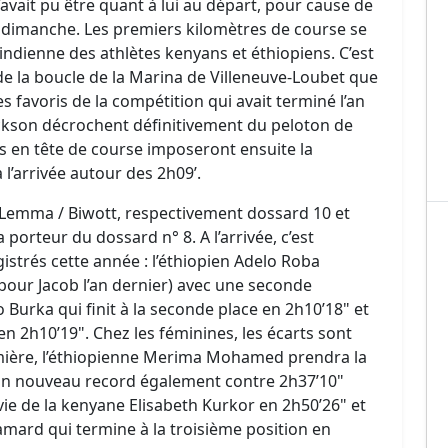
n’avait pu être quant à lui au départ, pour cause de
e dimanche. Les premiers kilomètres de course se
 indienne des athlètes kenyans et éthiopiens. C’est
de la boucle de la Marina de Villeneuve-Loubet que
s favoris de la compétition qui avait terminé l’an
ackson décrochent définitivement du peloton de
rs en tête de course imposeront ensuite la
l’arrivée autour des 2h09’.
l Lemma / Biwott, respectivement dossard 10 et
 porteur du dossard n° 8. A l’arrivée, c’est
istrés cette année : l’éthiopien Adelo Roba
pour Jacob l’an dernier) avec une seconde
Burka qui finit à la seconde place en 2h10’18" et
2h10’19". Chez les féminines, les écarts sont
ière, l’éthiopienne Merima Mohamed prendra la
un nouveau record également contre 2h37’10"
vie de la kenyane Elisabeth Kurkor en 2h50’26" et
mard qui termine à la troisième position en