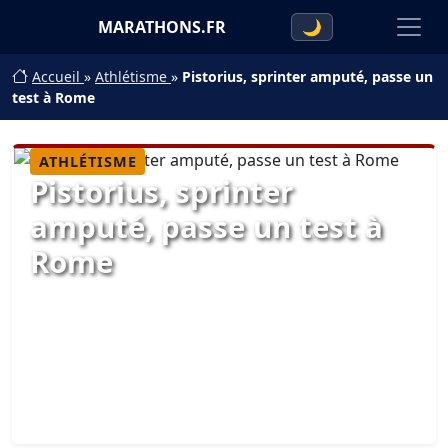
MARATHONS.FR
🌙
Accueil
»
Athlétisme
»
Pistorius, sprinter amputé, passe un
test à Rome
ATHLÉTISME
Pistorius, sprinter
amputé, passe un test à
Rome