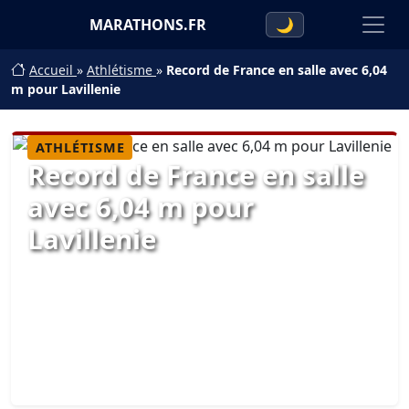
MARATHONS.FR
🌙
Accueil
»
Athlétisme
»
Record de France en salle avec 6,04
m pour Lavillenie
ATHLÉTISME
Record de France en salle
avec 6,04 m pour
Lavillenie