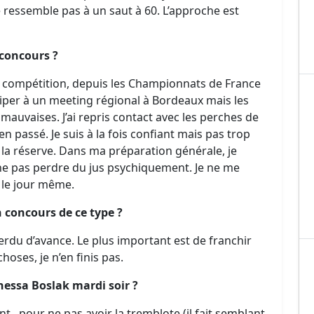
e ressemble pas à un saut à 60. L’approche est
concours ?
 de compétition, depuis les Championnats de France
ciper à un meeting régional à Bordeaux mais les
auvaises. J’ai repris contact avec les perches de
ien passé. Je suis à la fois confiant mais pas trop
r la réserve. Dans ma préparation générale, je
 ne pas perdre du jus psychiquement. Je ne me
s le jour même.
n concours de ce type ?
perdu d’avance. Le plus important est de franchir
hoses, je n’en finis pas.
nessa Boslak mardi soir ?
t...pour ne pas avoir la tremblote (il fait semblant