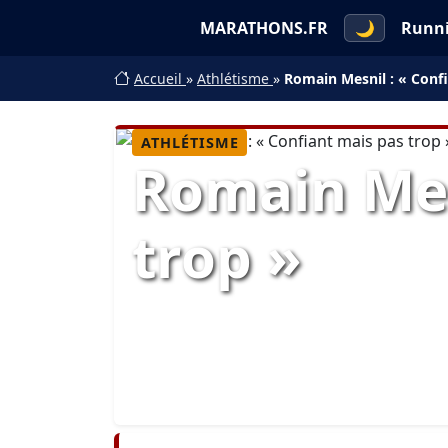
MARATHONS.FR
🌙
Runn
Accueil
»
Athlétisme
»
Romain Mesnil : « Confi
ATHLÉTISME
Romain Mes
trop »