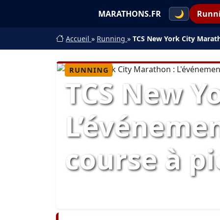
MARATHONS.FR
🌙
Runn
Accueil
»
Running
»
TCS New York City Marath
RUNNING
TCS New Yo
L’événemen
course à p