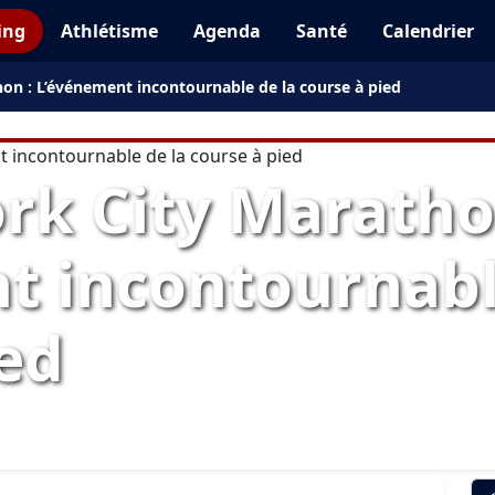
ing
Athlétisme
Agenda
Santé
Calendrier
on : L’événement incontournable de la course à pied
rk City Maratho
t incontournabl
ied