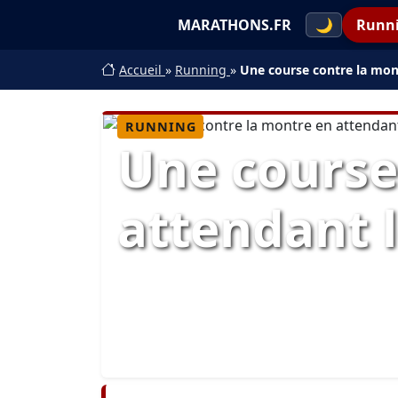
MARATHONS.FR
🌙
Runn
Accueil
»
Running
»
Une course contre la mon
RUNNING
Une course
attendant 