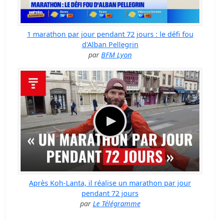
1 marathon par jour pendant 72 jours : le défi fou
d'Alban Pellegrin
par
BFM Lyon
Après Koh-Lanta, il réalise un marathon par jour
pendant 72 jours
par
Le Télégramme