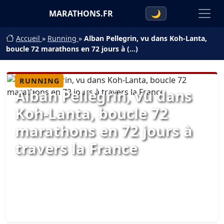
MARATHONS.FR
🌙
Accueil
»
Running
»
Alban Pellegrin, vu dans Koh-Lanta,
boucle 72 marathons en 72 jours à (…)
RUNNING
Alban Pellegrin, vu dans
Koh-Lanta, boucle 72
marathons en 72 jours à
travers la France