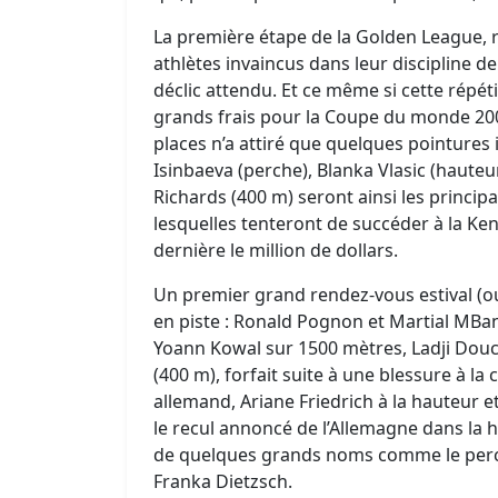
La première étape de la Golden League,
athlètes invaincus dans leur discipline de
déclic attendu. Et ce même si cette répé
grands frais pour la Coupe du monde 200
places n’a attiré que quelques pointures
Isinbaeva (perche), Blanka Vlasic (hauteu
Richards (400 m) seront ainsi les principa
lesquelles tenteront de succéder à la Ke
dernière le million de dollars.
Un premier grand rendez-vous estival (o
en piste : Ronald Pognon et Martial MBanj
Yoann Kowal sur 1500 mètres, Ladji Douc
(400 m), forfait suite à une blessure à la 
allemand, Ariane Friedrich à la hauteur et
le recul annoncé de l’Allemagne dans la 
de quelques grands noms comme le perch
Franka Dietzsch.