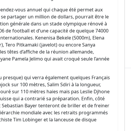
 rendez-vous annuel qui chaque été permet aux
 se partager un million de dollars, pourrait être le
tition générale dans un stade olympique rénové à
6 de football et d’une capacité de quelque 74000
 internationales. Kenenisa Bekele (5000m), Elena
r), Tero Pitkamaki (javelot) ou encore Sanya
les têtes d’affiche de la réunion allemande,
nyane Pamela Jelimo qui avait croqué seule l’année
u presque) qui verra également quelques Français
ock sur 100 mètres, Salim Sdiri à la longueur,
ouré sur 110 mètres haies mais pas Leslie Djhone
cuisse qui a contrarié sa préparation. Enfin, côté
 Sebastian Bayer tenteront de briller et de freiner
hiérarchie mondiale avec les retraits programmés
iste Tim Lobinger et la lanceuse de disque