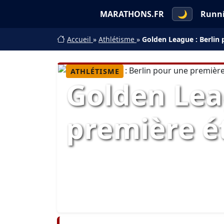
MARATHONS.FR
🌙
Runn
Accueil
»
Athlétisme
»
Golden League : Berlin
ATHLÉTISME
Golden Lea
première é