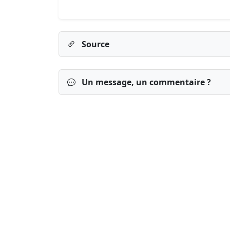
Source
Un message, un commentaire ?
Connexion
S’inscrire
mot de passe o