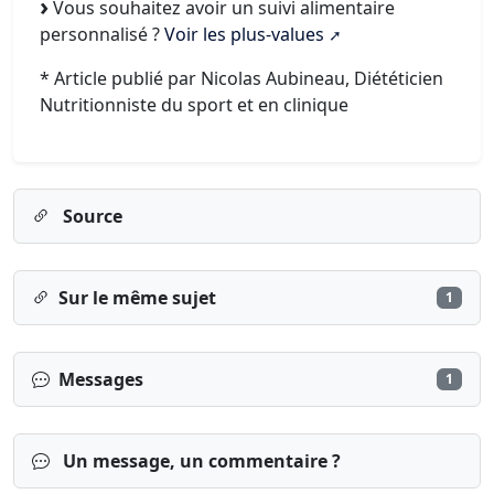
Vous souhaitez avoir un suivi alimentaire
personnalisé ?
Voir les plus-values
* Article publié par Nicolas Aubineau, Diététicien
Nutritionniste du sport et en clinique
Source
Sur le même sujet
1
Messages
1
Un message, un commentaire ?
vendredi 9 février 2024, 09:28
par
jerem21