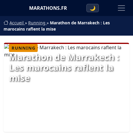
MARATHONS.FR
🌙
Accueil
»
Running
»
Marathon de Marrakech : Les
marocains raflent la mise
RUNNING
Marathon de Marrakech :
Les marocains raflent la
mise