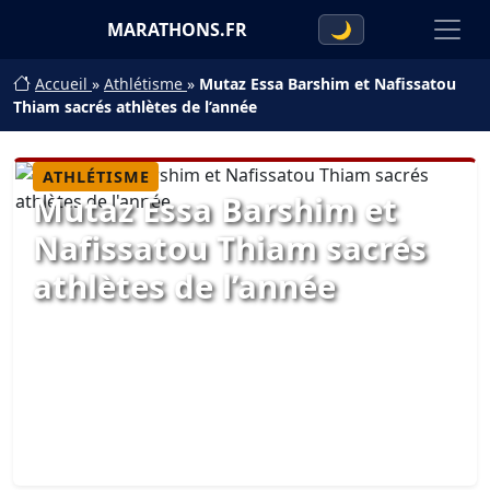
MARATHONS.FR
🌙
Accueil
»
Athlétisme
»
Mutaz Essa Barshim et Nafissatou
Thiam sacrés athlètes de l’année
ATHLÉTISME
Mutaz Essa Barshim et
Nafissatou Thiam sacrés
athlètes de l’année