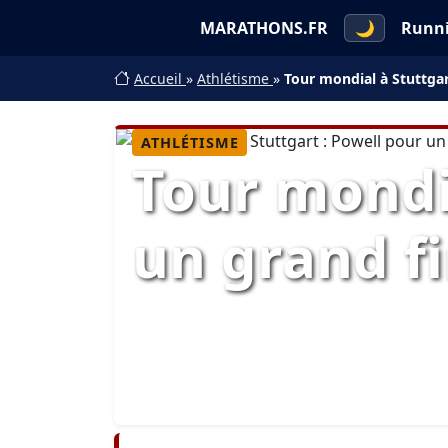
MARATHONS.FR
🌙
Runn
Accueil
»
Athlétisme
»
Tour mondial à Stuttgar
ATHLÉTISME
Tour mondia
un grand fi