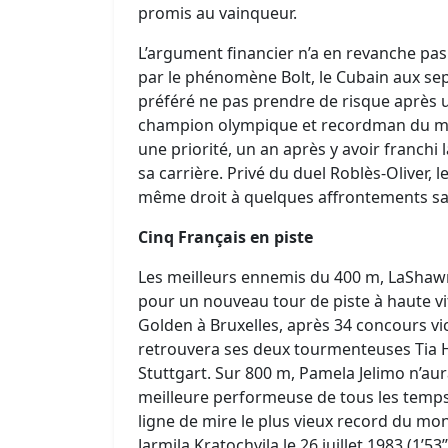
promis au vainqueur.
L’argument financier n’a en revanche pa
par le phénomène Bolt, le Cubain aux sep
préféré ne pas prendre de risque après u
champion olympique et recordman du mon
une priorité, un an après y avoir franchi
sa carrière. Privé du duel Roblès-Oliver, 
même droit à quelques affrontements s
Cinq Français en piste
Les meilleurs ennemis du 400 m, LaShawn 
pour un nouveau tour de piste à haute vit
Golden à Bruxelles, après 34 concours vict
retrouvera ses deux tourmenteuses Tia He
Stuttgart. Sur 800 m, Pamela Jelimo n’au
meilleure performeuse de tous les temps (
ligne de mire le plus vieux record du mon
Jarmila Kratochvila le 26 juillet 1983 (1’5