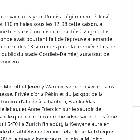
s convaincu Dayron Roblès. Légèrement éclipsé
t 110 m haies sous les 12"98 cette saison, a
ne blessure à un pied contractée à Zagreb. Le
de avait pourtant fait de l’épreuve allemande
 la barre des 13 secondes pour la première fois de
le public du stade Gottlieb-Daimler, aura tout de
avoureux.
Merritt et Jeremy Wariner, se retrouveront ainsi
esse. Privée d’or à Pékin et du jackpot de la
orieux d’affilée à la hauteur, Blanka Vlasic
llebaut et Anne Friercich sur le sautoir de
ra elle que le chrono comme adversaire. Troisième
1’54’’01 à Zurich fin août), la Kenyane aura en
de de l’athlétisme féminin, établi par la Tchèque
3’’28) quelques kilomètres plus loin, à Munich