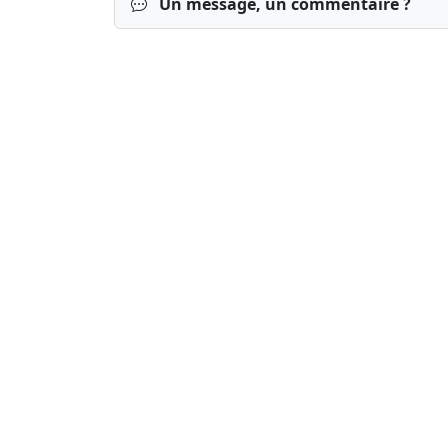
Un message, un commentaire ?
Connexion
S’inscrire
mot de passe o