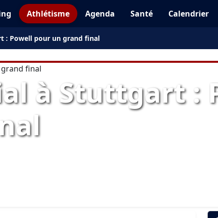
ing
Athlétisme
Agenda
Santé
Calendrier
t : Powell pour un grand final
l à Stuttgart :
nal