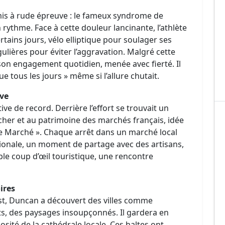
 mis à rude épreuve : le fameux syndrome de
 rythme. Face à cette douleur lancinante, l’athlète
tains jours, vélo elliptique pour soulager ses
gulières pour éviter l’aggravation. Malgré cette
 son engagement quotidien, menée avec fierté. Il
e tous les jours » même si l’allure chutait.
ve
ve de record. Derrière l’effort se trouvait un
er et au patrimoine des marchés français, idée
de Marché ». Chaque arrêt dans un marché local
gionale, un moment de partage avec des artisans,
ple coup d’œil touristique, une rencontre
ires
‑Est, Duncan a découvert des villes comme
ts, des paysages insoupçonnés. Il gardera en
osité de la cathédrale locale. Ces haltes ont