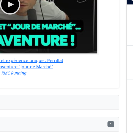
et expérience unique : Perrillat
 aventure "Jour de Marché"
r
RMC Running
1