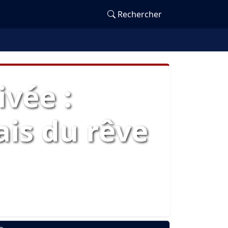
Rechercher
ivée :
ais du rêve