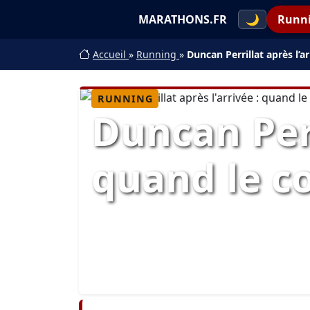
MARATHONS.FR
🌙
Runn
Accueil
»
Running
»
Duncan Perrillat après l’a
RUNNING
Duncan Perr
quand le co