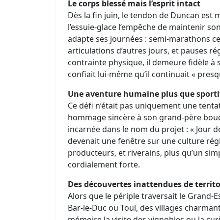
Le corps blessé mais l’esprit intact
Dès la fin juin, le tendon de Duncan est
l’essuie‑glace l’empêche de maintenir son
adapte ses journées : semi‑marathons cer
articulations d’autres jours, et pauses ré
contrainte physique, il demeure fidèle à
confiait lui-même qu’il continuait « presqu
Une aventure humaine plus que sporti
Ce défi n’était pas uniquement une tentati
hommage sincère à son grand‑père bouch
incarnée dans le nom du projet : « Jour 
devenait une fenêtre sur une culture ré
producteurs, et riverains, plus qu’un sim
cordialement forte.
Des découvertes inattendues de territo
Alors que le périple traversait le Grand
Bar‑le‑Duc ou Toul, des villages charman
mémoire la visite des vignobles ou la curi