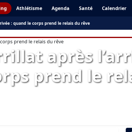
ing
Athlétisme
Agenda
Santé
Calendrier
rrivée : quand le corps prend le relais du rêve
illat après l’arr
rps prend le rel