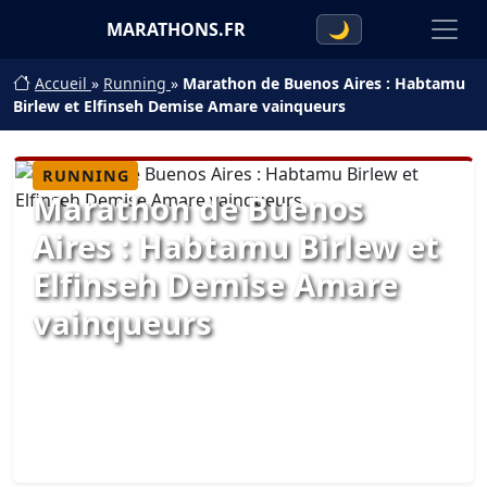
MARATHONS.FR
🌙
Accueil
»
Running
»
Marathon de Buenos Aires : Habtamu
Birlew et Elfinseh Demise Amare vainqueurs
RUNNING
Marathon de Buenos
Aires : Habtamu Birlew et
Elfinseh Demise Amare
vainqueurs