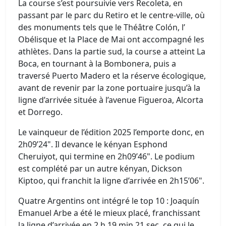
La course s’est poursuivie vers Recoleta, en
passant par le parc du Retiro et le centre-ville, où
des monuments tels que le Théâtre Colón, l’
Obélisque et la Place de Mai ont accompagné les
athlètes. Dans la partie sud, la course a atteint La
Boca, en tournant à la Bombonera, puis a
traversé Puerto Madero et la réserve écologique,
avant de revenir par la zone portuaire jusqu’à la
ligne d’arrivée située à l’avenue Figueroa, Alcorta
et Dorrego.
Le vainqueur de l’édition 2025 l’emporte donc, en
2h09’24". Il devance le kényan Esphond
Cheruiyot, qui termine en 2h09’46". Le podium
est complété par un autre kényan, Dickson
Kiptoo, qui franchit la ligne d’arrivée en 2h15’06".
Quatre Argentins ont intégré le top 10 : Joaquín
Emanuel Arbe a été le mieux placé, franchissant
la ligne d’arrivée en 2 h 19 min 21 sec, ce qui le