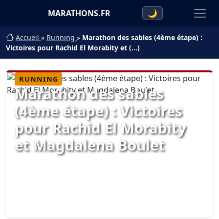
MARATHONS.FR
🌙
Accueil
»
Running
»
Marathon des sables (4ème étape) :
Victoires pour Rachid El Morabity et (…)
RUNNING
Marathon des sables
(4ème étape) : Victoires
pour Rachid El Morabity
et Magdalena Boulet