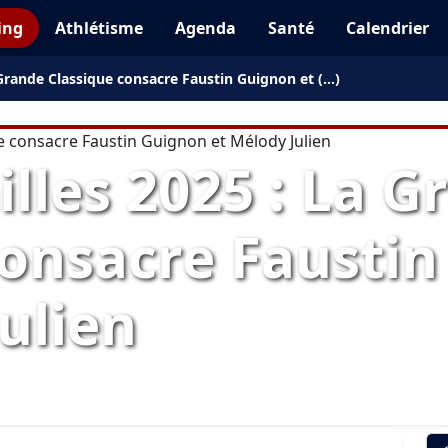
ing
Athlétisme
Agenda
Santé
Calendrier
a Grande Classique consacre Faustin Guignon et (…)
illes 2025 : La 
consacre Fausti
ulien