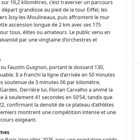
s sur 16,2 kilomètres, c’est traverser un parcours
départ grandiose au pied de la tour Eiffel, les
vers Issy-les-Moulineaux, puis affrontent le mur
ette ascension longue de 2 km avec ses 175
pour tous, élites ou amateurs. Le public venu en
alvanisé par une vingtaine d’orchestres et
e
a vu Faustin Guignon, portant le dossard 130,
le. Il a franchi la ligne d’arrivée en 50 minutes
ès soutenue de 3 minutes 06 par kilomètre,
rdes. Derrière lui, Florian Carvalho a animé la
e à seulement 41 secondes en 50’54, tandis que
2, confirmant la densité de ce plateau d’athlètes
q premiers montrent une compétition intense et une
rcours exigeant.
mmes
e Paris-Versailles 2025 avec une prestation solide