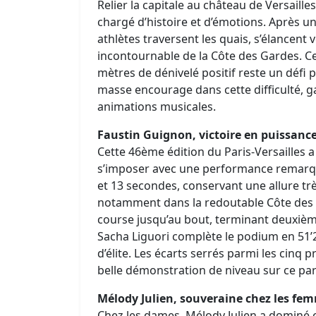
Relier la capitale au château de Versaille
chargé d’histoire et d’émotions. Après un 
athlètes traversent les quais, s’élancent 
incontournable de la Côte des Gardes. C
mètres de dénivelé positif reste un défi 
masse encourage dans cette difficulté, g
animations musicales.
Faustin Guignon, victoire en puissanc
Cette 46ème édition du Paris-Versailles 
s’imposer avec une performance remarquab
et 13 secondes, conservant une allure tr
notamment dans la redoutable Côte des Ga
course jusqu’au bout, terminant deuxièm
Sacha Liguori complète le podium en 51’2
d’élite. Les écarts serrés parmi les cin
belle démonstration de niveau sur ce pa
Mélody Julien, souveraine chez les fe
Chez les dames, Mélody Julien a dominé c