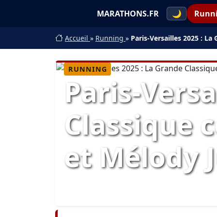
MARATHONS.FR
🌙
Runn
Accueil
»
Running
»
Paris-Versailles 2025 : L
RUNNING
Paris-Versa
Classique 
et Mélody J