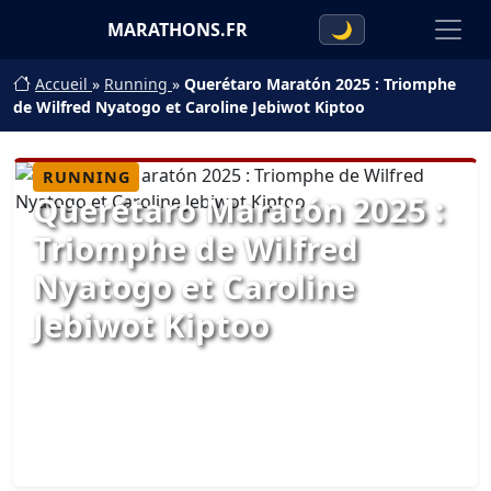
MARATHONS.FR
🌙
Accueil
»
Running
»
Querétaro Maratón 2025 : Triomphe
de Wilfred Nyatogo et Caroline Jebiwot Kiptoo
RUNNING
Querétaro Maratón 2025 :
Triomphe de Wilfred
Nyatogo et Caroline
Jebiwot Kiptoo